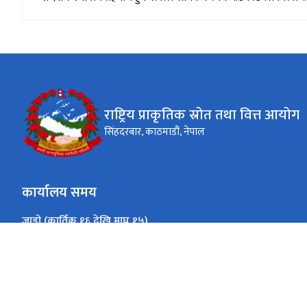
राष्ट्रिय प्राकृतिक स्रोत तथा वित्त आयोग
सिंहदरबार, काठमाडौं, नेपाल
कार्यालय समय
जाडो (कार्तिक १६ देखि माघ १५)
( ९:०० - ४:०० ) बजे
सोमबार - शुक्रबार
गर्मी (माघ १६ देखि कार्तिक १५)
( ९:०० - ५:०० ) बजे
सोमबार - शुक्रबार