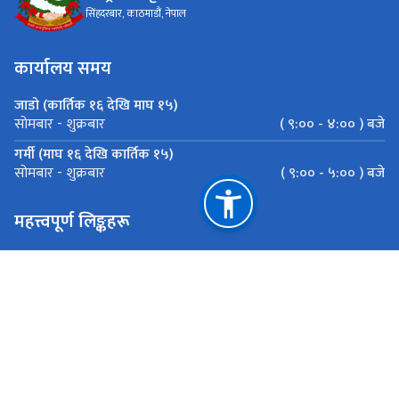
सिंहदरबार, काठमाडौं, नेपाल
कार्यालय समय
जाडो (कार्तिक १६ देखि माघ १५)
( ९:०० - ४:०० ) बजे
सोमबार - शुक्रबार
गर्मी (माघ १६ देखि कार्तिक १५)
( ९:०० - ५:०० ) बजे
सोमबार - शुक्रबार
महत्त्वपूर्ण लिङ्कहरू
प्राकृतिक स्रोतको रोयल्टी सम्बन्धी डिजिटल इन्भेन्ट्री
कार्यसम्पादन प्रतिवेदन पाेर्टल
केन्द्रीकृत इमेल प्रणाली
सिंहदरबार गेट पास
राष्ट्रिय प्राकृतिक स्रोत तथा वित्त आयोग