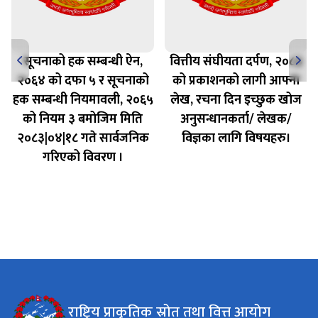
सूचनाको हक सम्बन्धी ऐन,
वित्तीय संघीयता दर्पण, २०८३
२०६४ को दफा ५ र सूचनाको
को प्रकाशनको लागी आफ्ना
हक सम्बन्धी नियमावली, २०६५
लेख, रचना दिन इच्छुक खोज
को नियम ३ बमोजिम मिति
अनुसन्धानकर्ता/ लेखक/
२०८३|०४|१८ गते सार्वजनिक
विज्ञका लागि विषयहरु।
गरिएको विवरण ।
राष्ट्रिय प्राकृतिक स्रोत तथा वित्त आयोग