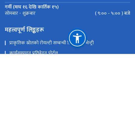
गर्मी (माघ १६ देखि कार्तिक १५)
( ९:०० - ५:०० ) बजे
सोमबार - शुक्रबार
महत्त्वपूर्ण लिङ्कहरू
प्राकृतिक स्रोतको रोयल्टी सम्बन्धी डिजिटल इन्भेन्ट्री
कार्यसम्पादन प्रतिवेदन पाेर्टल
केन्द्रीकृत इमेल प्रणाली
सिंहदरबार गेट पास
राष्ट्रिय प्राकृतिक स्रोत तथा वित्त आयोग
सिंहदरबार, काठमाडौं, नेपाल
info@nnrfc.gov.np
०१-४२००५९२
टोल फ्री नं.
4200591